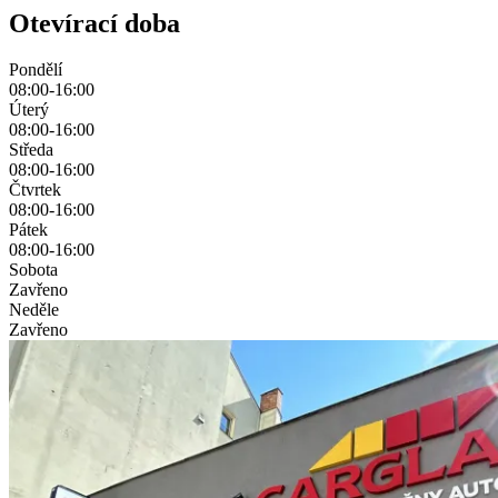
Otevírací doba
Pondělí
08:00-16:00
Úterý
08:00-16:00
Středa
08:00-16:00
Čtvrtek
08:00-16:00
Pátek
08:00-16:00
Sobota
Zavřeno
Neděle
Zavřeno