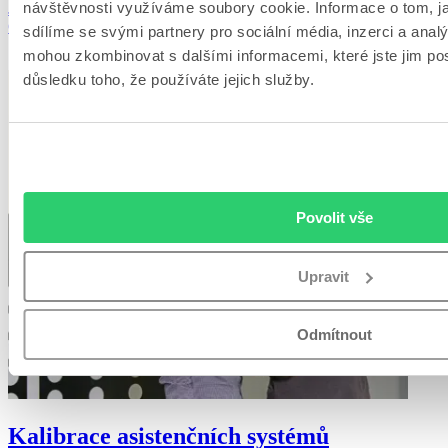
návštěvnosti využíváme soubory cookie. Informace o tom, j
Jsme experti na výměny a opravy autoskel vozidel všech značek.
Garantujeme kvalitu provedení a dodržení přísných norem.
sdílíme se svými partnery pro sociální média, inzerci a analý
mohou zkombinovat s dalšími informacemi, které jste jim posk
Detail služby
důsledku toho, že používáte jejich služby.
Povolit vše
Upravit
Odmítnout
Kalibrace asistenčních systémů