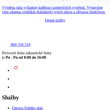
Výměna skla vyžaduje kalibraci asistenčních systémů. Vystavíme
vám zdarma certifikát dokládající jejich plnou a přesnou funkčnost.
Detail služby
800 550 510
Provozní doba zákaznické linky
je
Po - Pá od 8:00 do 16:00
Služby
Oprava čelního skla