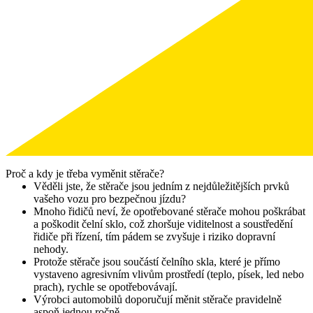
Proč a kdy je třeba vyměnit stěrače?
Věděli jste, že stěrače jsou jedním z nejdůležitějších prvků
vašeho vozu pro bezpečnou jízdu?
Mnoho řidičů neví, že opotřebované stěrače mohou poškrábat
a poškodit čelní sklo, což zhoršuje viditelnost a soustředění
řidiče při řízení, tím pádem se zvyšuje i riziko dopravní
nehody.
Protože stěrače jsou součástí čelního skla, které je přímo
vystaveno agresivním vlivům prostředí (teplo, písek, led nebo
prach), rychle se opotřebovávají.
Výrobci automobilů doporučují měnit stěrače pravidelně
aspoň jednou ročně.