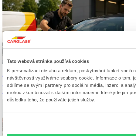
Tato webová stránka používá cookies
K personalizaci obsahu a reklam, poskytování funkcí sociáln
Nově otevřená pobočka Carglass® v Chomutově
návštěvnosti využíváme soubory cookie. Informace o tom, j
sdílíme se svými partnery pro sociální média, inzerci a analý
Otevřeli jsme novou pobočku Carglass® v Chomutově! Nabízíme
kompletní péči o autoskla včetně kalibra...
mohou zkombinovat s dalšími informacemi, které jste jim posk
důsledku toho, že používáte jejich služby.