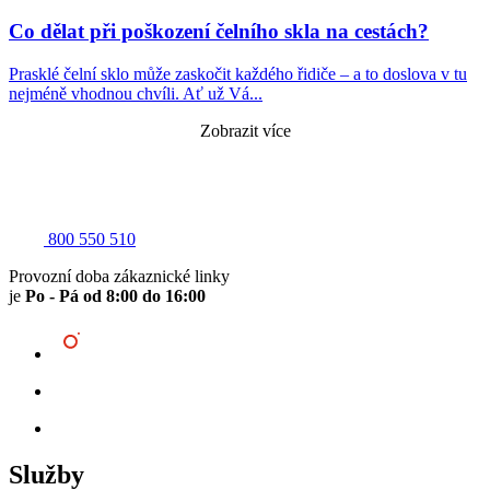
Co dělat při poškození čelního skla na cestách?
Prasklé čelní sklo může zaskočit každého řidiče – a to doslova v tu
nejméně vhodnou chvíli. Ať už Vá...
Zobrazit více
800 550 510
Provozní doba zákaznické linky
je
Po - Pá od 8:00 do 16:00
Služby