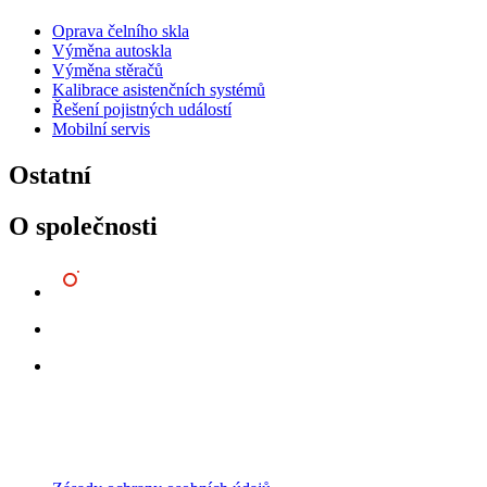
Oprava čelního skla
Výměna autoskla
Výměna stěračů
Kalibrace asistenčních systémů
Řešení pojistných událostí
Mobilní servis
Ostatní
O společnosti