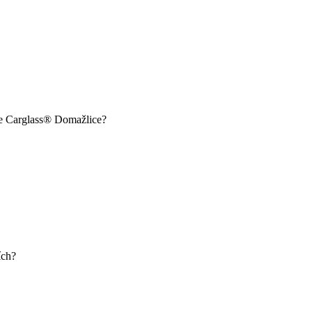
ce Carglass® Domažlice?
ích?